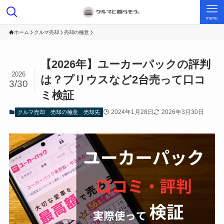
menu
ホーム
クルマ売却
売却の極意
【2026年】ユーカーパックの評判
2026
は？プリウスなど2台売って口コ
3/30
ミ検証
2024年1月28日
2026年3月30日
クルマ売却
売却の極意
売却先